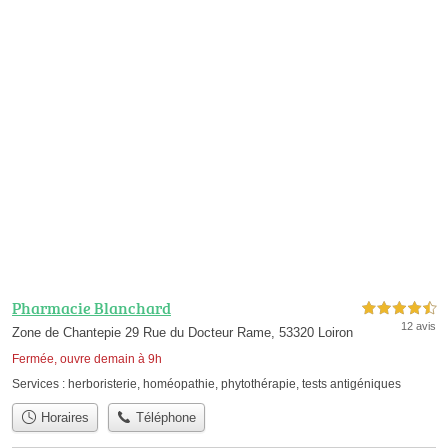
Pharmacie Blanchard
4,5 étoiles sur 5
12 avis
Zone de Chantepie 29 Rue du Docteur Rame, 53320 Loiron
Fermée, ouvre demain à 9h
Services :
herboristerie
,
homéopathie
,
phytothérapie
,
tests antigéniques
Horaires
Téléphone