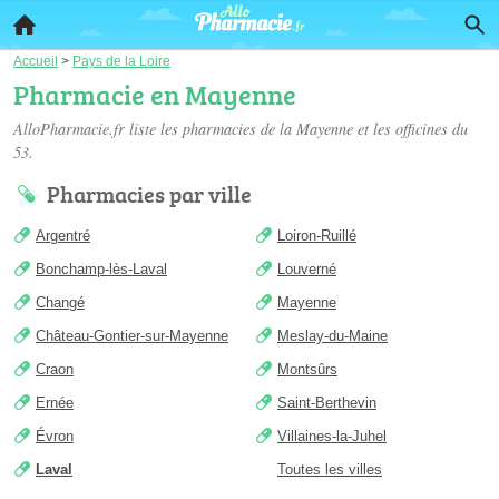
Accueil
>
Pays de la Loire
Pharmacie en Mayenne
AlloPharmacie.fr liste les
pharmacies de la Mayenne
et les officines du
53.
Pharmacies par ville
Argentré
Loiron-Ruillé
Bonchamp-lès-Laval
Louverné
Changé
Mayenne
Château-Gontier-sur-Mayenne
Meslay-du-Maine
Craon
Montsûrs
Ernée
Saint-Berthevin
Évron
Villaines-la-Juhel
Laval
Toutes les villes