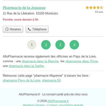
Pharmacie de la Jouanne
4,5 étoiles sur 5
43 avis
11 Rue de la Libération, 53150 Montsûrs
Fermée, ouvre demain à 9h
Horaires
Téléphone
1
2
3
4
AlloPharmacie recense également des officines en Pays de la Loire,
comme : une
pharmacie dans la Manche
, les
pharmacies dans l'Orne
,
une
pharmacie dans la Sarthe
.
Retrouvez cette page "
pharmacie Mayenne
" à travers les liens :
pharmacie Pays de la Loire
,
pharmacie 53
.
AlloPharmacie.fr - Le conseil santé près de chez vous
© 2026
AlloPharmacie.fr
Mentions légales
-
Contact
-
Inscription gratuite