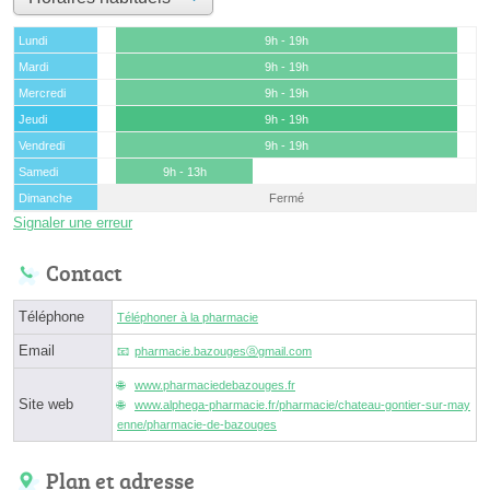
Lundi
9h - 19h
Mardi
9h - 19h
Mercredi
9h - 19h
Jeudi
9h - 19h
Vendredi
9h - 19h
Samedi
9h - 13h
Dimanche
Fermé
Signaler une erreur
Contact
Téléphone
Téléphoner à la pharmacie
Email
pharmacie.bazougesⓐgmail.com
www.pharmaciedebazouges.fr
Site web
www.alphega-pharmacie.fr/pharmacie/chateau-gontier-sur-may
enne/pharmacie-de-bazouges
Plan et adresse