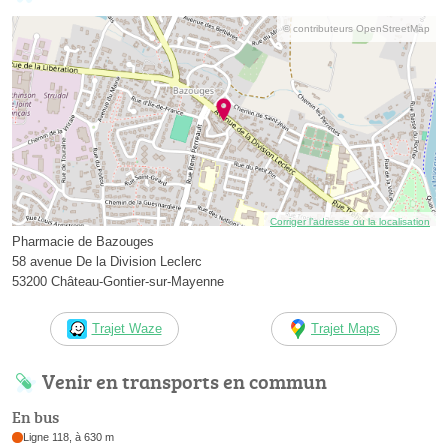
© contributeurs OpenStreetMap
Corriger l’adresse ou la localisation
Pharmacie de Bazouges
58 avenue De la Division Leclerc
53200 Château-Gontier-sur-Mayenne
Trajet Waze
Trajet Maps
Venir en transports en commun
En bus
Ligne 118, à 630 m