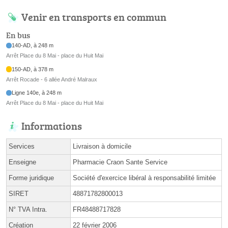
Venir en transports en commun
En bus
140-AD, à 248 m
Arrêt Place du 8 Mai - place du Huit Mai
150-AD, à 378 m
Arrêt Rocade - 6 allée André Malraux
Ligne 140e, à 248 m
Arrêt Place du 8 Mai - place du Huit Mai
Informations
Services
Livraison à domicile
Enseigne
Pharmacie Craon Sante Service
Forme juridique
Société d'exercice libéral à responsabilité limitée
SIRET
48871782800013
N° TVA Intra.
FR48488717828
Création
22 février 2006