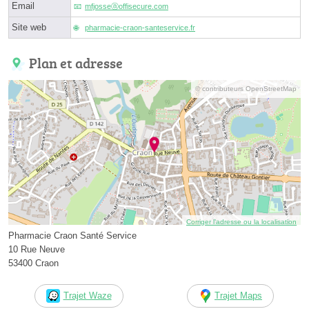
Email
mfjosseⓐoffisecure.com
Site web
pharmacie-craon-santeservice.fr
Plan et adresse
© contributeurs OpenStreetMap
Corriger l’adresse ou la localisation
Pharmacie Craon Santé Service
10 Rue Neuve
53400 Craon
Trajet Waze
Trajet Maps