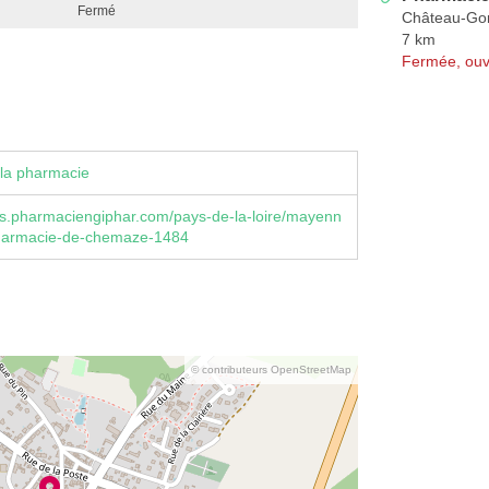
Fermé
Château-Gon
7 km
Fermée, ouv
la pharmacie
s.pharmaciengiphar.com/pays-de-la-loire/mayenn
harmacie-de-chemaze-1484
© contributeurs OpenStreetMap