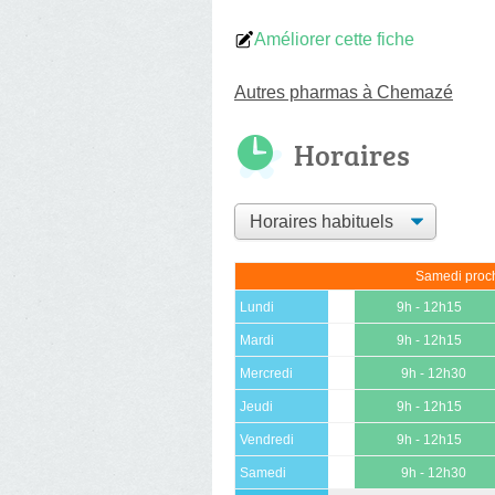
Améliorer cette fiche
Autres pharmas à Chemazé
Horaires
Samedi proch
Lundi
9h - 12h15
Mardi
9h - 12h15
Mercredi
9h - 12h30
Jeudi
9h - 12h15
Vendredi
9h - 12h15
Samedi
9h - 12h30