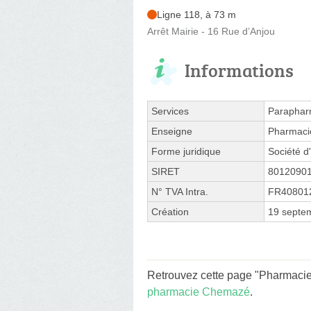
Ligne 118, à 73 m
Arrêt Mairie - 16 Rue d’Anjou
Informations
Services
Paraphar
Enseigne
Pharmaci
Forme juridique
Société d'
SIRET
8012090
N° TVA Intra.
FR40801
Création
19 septe
Retrouvez cette page "Pharmacie
pharmacie Chemazé
.