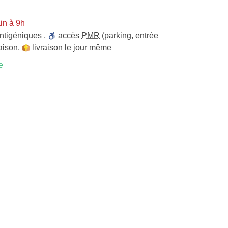
in à 9h
antigéniques
,
accès
PMR
(parking, entrée
raison
,
livraison le jour même
e