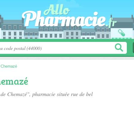
>
Chemazé
hemazé
e de Chemazé", pharmacie située
rue de bel