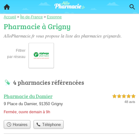
Accueil
>
Île-de-France
>
Essonne
Pharmacie à Grigny
AlloPharmacie.fr vous propose la liste des
pharmacies grignards
.
Filtrer
par réseau
4 pharmacies référencées
Pharmacie du Damier
5,0 étoiles sur 5
48 avis
9 Place du Damier, 91350 Grigny
Fermée, ouvre demain à 9h
Horaires
Téléphone