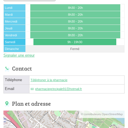
Lundi
8h30 - 20h
Mardi
8h30 - 20h
Mercredi
8h30 - 20h
Jeudi
8h30 - 20h
Vendredi
8h30 - 20h
Samedi
9h - 19h30
Dimanche
Fermé
Signaler une erreur
Contact
Téléphone
Téléphoner à la pharmacie
Email
pharmacieprincipale91ⓐhotmail.fr
Plan et adresse
© contributeurs OpenStreetMap