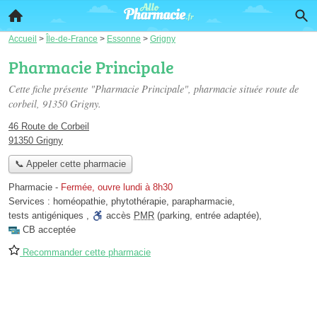
Accueil
>
Île-de-France
>
Essonne
>
Grigny
Pharmacie Principale
Cette fiche présente "Pharmacie Principale", pharmacie située
route de
corbeil
, 91350 Grigny.
46 Route de Corbeil
91350 Grigny
📞 Appeler cette pharmacie
Pharmacie
-
Fermée, ouvre lundi à 8h30
Services :
homéopathie
,
phytothérapie
,
parapharmacie
,
tests antigéniques
,
accès
PMR
(parking, entrée adaptée)
,
CB acceptée
Recommander cette pharmacie