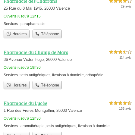
Pharmacie des Charrans
4,0 étoiles sur 5
29 avis
25 Rue du 8 Mai 1945, 26000 Valence
Ouverte jusqu'à 12h15
Services :
parapharmacie
Horaires
Téléphone
Pharmacie du Champ de Mars
3,5 étoiles sur 5
114 avis
36 Avenue Victor Hugo, 26000 Valence
Ouverte jusqu'à 19h30
Services :
tests antigéniques
,
livraison à domicile
,
orthopédie
Horaires
Téléphone
Pharmacie du Lycée
4,5 étoiles sur 5
133 avis
1 Rue des Freres Montgolfier, 26000 Valence
Ouverte jusqu'à 12h30
Services :
aromathérapie
,
tests antigéniques
,
livraison à domicile