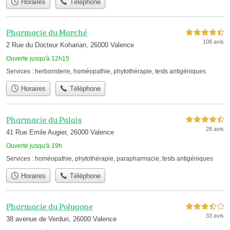
Horaires
Téléphone
Pharmacie du Marché
4,5 étoiles sur 5
108 avis
2 Rue du Docteur Koharian, 26000 Valence
Ouverte jusqu'à 12h15
Services :
herboristerie
,
homéopathie
,
phytothérapie
,
tests antigéniques
Horaires
Téléphone
Pharmacie du Palais
4,5 étoiles sur 5
28 avis
41 Rue Emile Augier, 26000 Valence
Ouverte jusqu'à 19h
Services :
homéopathie
,
phytothérapie
,
parapharmacie
,
tests antigéniques
Horaires
Téléphone
Pharmacie du Polygone
3,5 étoiles sur 5
33 avis
38 avenue de Verdun, 26000 Valence