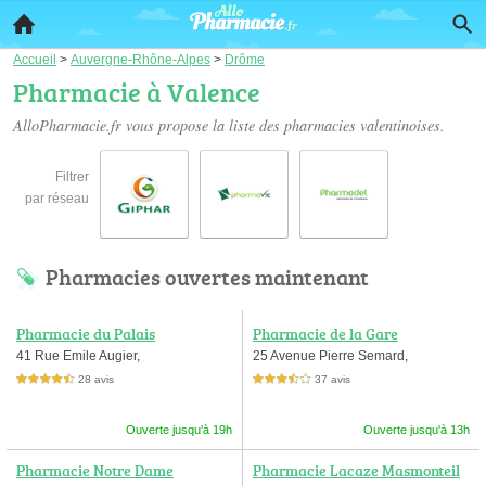
Accueil
>
Auvergne-Rhône-Alpes
>
Drôme
Pharmacie à Valence
AlloPharmacie.fr vous propose la liste des
pharmacies valentinoises
.
Filtrer
par réseau
Pharmacies ouvertes maintenant
Pharmacie du Palais
Pharmacie de la Gare
41 Rue Emile Augier,
25 Avenue Pierre Semard,
28 avis
37 avis
4,5 étoiles sur 5
3,5 étoiles sur 5
Ouverte jusqu'à 19h
Ouverte jusqu'à 13h
Pharmacie Notre Dame
Pharmacie Lacaze Masmonteil