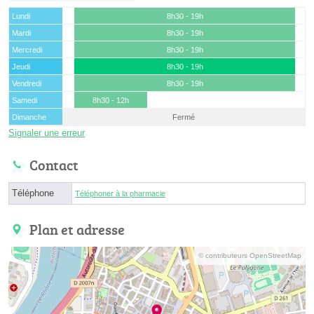
Lundi
8h30 - 19h
Mardi
8h30 - 19h
Mercredi
8h30 - 19h
Jeudi
8h30 - 19h
Vendredi
8h30 - 19h
Samedi
8h30 - 12h
Dimanche
Fermé
Signaler une erreur
Contact
Téléphone
Téléphoner à la pharmacie
Plan et adresse
© contributeurs OpenStreetMap