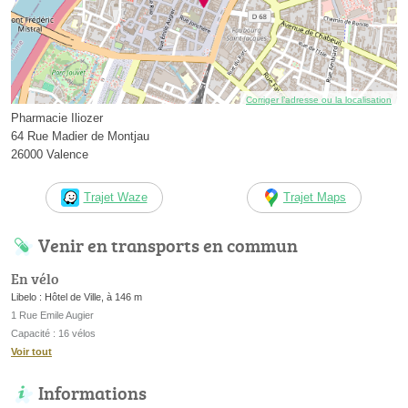
Corriger l’adresse ou la localisation
Pharmacie Iliozer
64 Rue Madier de Montjau
26000 Valence
Trajet Waze
Trajet Maps
Venir en transports en commun
En vélo
Libelo : Hôtel de Ville, à 146 m
1 Rue Emile Augier
Capacité : 16 vélos
Voir tout
Informations