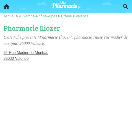
Accueil
>
Auvergne-Rhône-Alpes
>
Drôme
>
Valence
Pharmacie Iliozer
Cette fiche présente "Pharmacie Iliozer", pharmacie située
rue madier de
montjau
, 26000 Valence.
64 Rue Madier de Montjau
26000 Valence