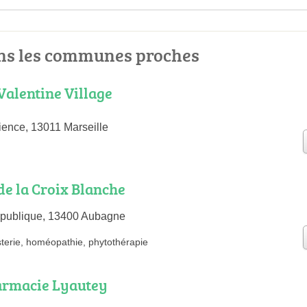
ns les communes proches
alentine Village
ience, 13011 Marseille
e la Croix Blanche
epublique, 13400 Aubagne
terie
,
homéopathie
,
phytothérapie
rmacie Lyautey