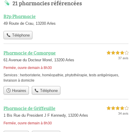
21 pharmacies référencées
B2p Pharmacie
49 Route de Crau, 13200 Arles
Téléphone
Pharmacie de Camargue
4,0 étoiles sur 5
37 avis
61 Avenue du Docteur Morel, 13200 Arles
Fermée, ouvre demain à 8h30
Services :
herboristerie
,
homéopathie
,
phytothérapie
,
tests antigéniques
,
livraison à domicile
Horaires
Téléphone
Pharmacie de Griffeuille
4,0 étoiles sur 5
34 avis
1 Bis Rue du President J F Kennedy, 13200 Arles
Fermée, ouvre demain à 8h30