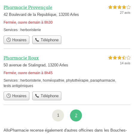
Pharmacie Provençale
4,0 étoiles sur 5
27 avis
42 Boulevard de la Republique, 13200 Arles
Fermée, ouvre demain à 8h30
Services :
herboristerie
Horaires
Téléphone
Pharmacie Roux
3,5 étoiles sur 5
14 avis
50 avenue de Stalingrad, 13200 Arles
Fermée, ouvre demain à 8h45
Services :
herboristerie
,
homéopathie
,
phytothérapie
,
parapharmacie
,
tests antigéniques
Horaires
Téléphone
1
2
AlloPharmacie recense également d'autres officines dans les Bouches-