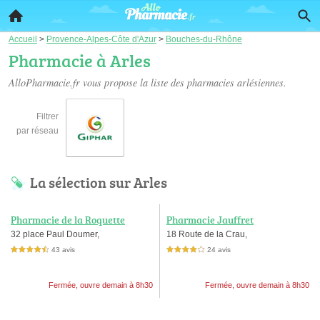
Accueil
>
Provence-Alpes-Côte d'Azur
>
Bouches-du-Rhône
Pharmacie à Arles
AlloPharmacie.fr vous propose la liste des
pharmacies arlésiennes
.
Filtrer
par réseau
La sélection sur Arles
Pharmacie de la Roquette
Pharmacie Jauffret
32 place Paul Doumer,
18 Route de la Crau,
43 avis
24 avis
4,5 étoiles sur 5
4,0 étoiles sur 5
Fermée, ouvre demain à 8h30
Fermée, ouvre demain à 8h30