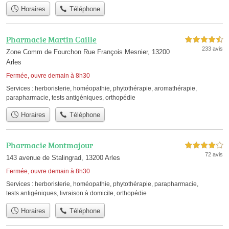
Horaires
Téléphone
Pharmacie Martin Caille
4,5 étoiles sur 5
233 avis
Zone Comm de Fourchon Rue François Mesnier, 13200
Arles
Fermée, ouvre demain à 8h30
Services :
herboristerie
,
homéopathie
,
phytothérapie
,
aromathérapie
,
parapharmacie
,
tests antigéniques
,
orthopédie
Horaires
Téléphone
Pharmacie Montmajour
4,0 étoiles sur 5
72 avis
143 avenue de Stalingrad, 13200 Arles
Fermée, ouvre demain à 8h30
Services :
herboristerie
,
homéopathie
,
phytothérapie
,
parapharmacie
,
tests antigéniques
,
livraison à domicile
,
orthopédie
Horaires
Téléphone