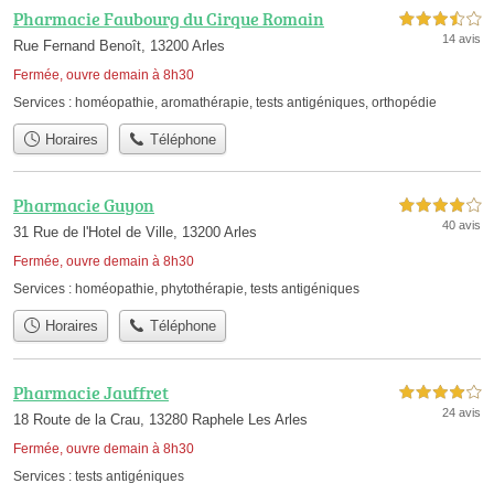
Pharmacie Faubourg du Cirque Romain
3,5 étoiles sur 5
14 avis
Rue Fernand Benoît, 13200 Arles
Fermée, ouvre demain à 8h30
Services :
homéopathie
,
aromathérapie
,
tests antigéniques
,
orthopédie
Horaires
Téléphone
Pharmacie Guyon
4,0 étoiles sur 5
40 avis
31 Rue de l'Hotel de Ville, 13200 Arles
Fermée, ouvre demain à 8h30
Services :
homéopathie
,
phytothérapie
,
tests antigéniques
Horaires
Téléphone
Pharmacie Jauffret
4,0 étoiles sur 5
24 avis
18 Route de la Crau, 13280 Raphele Les Arles
Fermée, ouvre demain à 8h30
Services :
tests antigéniques