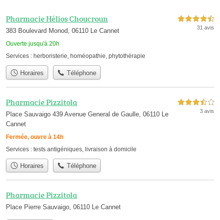
Pharmacie Hélios Choucroun
4,5 étoiles sur 5
31 avis
383 Boulevard Monod, 06110 Le Cannet
Ouverte jusqu'à 20h
Services :
herboristerie
,
homéopathie
,
phytothérapie
Horaires
Téléphone
Pharmacie Pizzitola
3,5 étoiles sur 5
3 avis
Place Sauvaigo 439 Avenue General de Gaulle, 06110 Le
Cannet
Fermée, ouvre à 14h
Services :
tests antigéniques
,
livraison à domicile
Horaires
Téléphone
Pharmacie Pizzitola
Place Pierre Sauvaigo, 06110 Le Cannet