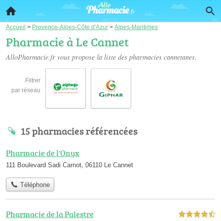
Accueil
>
Provence-Alpes-Côte d'Azur
>
Alpes-Maritimes
Pharmacie à Le Cannet
AlloPharmacie.fr vous propose la liste des
pharmacies cannetanes
.
Filtrer
par réseau
15 pharmacies référencées
Pharmacie de l'Onyx
111 Boulevard Sadi Carnot, 06110 Le Cannet
Téléphone
Pharmacie de la Palestre
4,5 étoiles sur 5