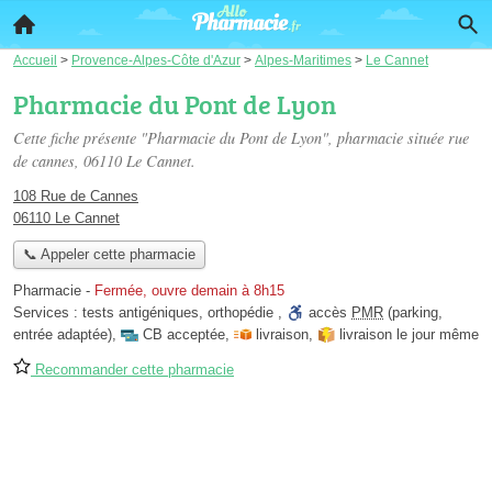
Accueil
>
Provence-Alpes-Côte d'Azur
>
Alpes-Maritimes
>
Le Cannet
Pharmacie du Pont de Lyon
Cette fiche présente "Pharmacie du Pont de Lyon", pharmacie située
rue
de cannes
, 06110 Le Cannet.
108 Rue de Cannes
06110 Le Cannet
📞 Appeler cette pharmacie
Pharmacie
-
Fermée, ouvre demain à 8h15
Services :
tests antigéniques
,
orthopédie
,
accès
PMR
(parking,
entrée adaptée)
,
CB acceptée
,
livraison
,
livraison le jour même
Recommander cette pharmacie