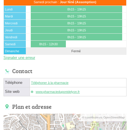
Samedi prochain :
Jour férié (Assomption)
Lundi
8h15 - 19h15
Mardi
8h15 - 19h15
Mercredi
8h15 - 19h15
Jeudi
8h15 - 19h15
Vendredi
8h15 - 19h15
Samedi
8h15 - 12h30
Dimanche
Fermé
Signaler une erreur
Contact
Téléphone
Téléphoner à la pharmacie
Site web
www.pharmaciedupontdelyon.fr
Plan et adresse
© contributeurs OpenStreetMap