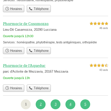
Services :
herboristerie
,
homéopathie
,
phytothérapie
Horaires
Téléphone
Pharmacie de Casamozza
5,0 étoiles sur 5
46 avis
Lieu-Dit Casamozza, 20290 Lucciana
Ouverte jusqu'à 12h30
Services :
homéopathie
,
phytothérapie
,
tests antigéniques
,
orthopédie
Horaires
Téléphone
Pharmacie de l'Aqueduc
4,5 étoiles sur 5
43 avis
parc d'Activite de Mezzavia, 20167 Mezzavia
Ouverte jusqu'à 13h
Horaires
Téléphone
1
2
3
4
5