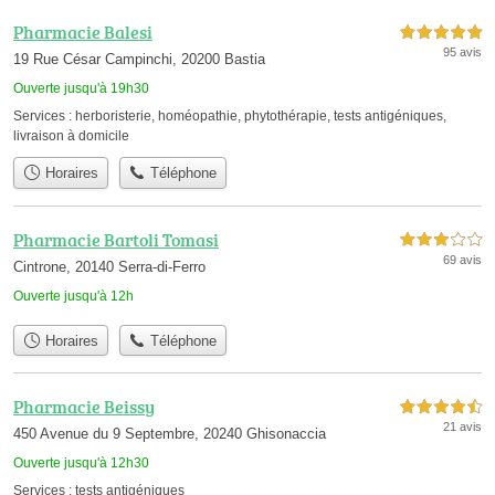
Pharmacie Balesi
5,0 étoiles sur 5
95 avis
19 Rue César Campinchi, 20200 Bastia
Ouverte jusqu'à 19h30
Services :
herboristerie
,
homéopathie
,
phytothérapie
,
tests antigéniques
,
livraison à domicile
Horaires
Téléphone
Pharmacie Bartoli Tomasi
3,0 étoiles sur 5
69 avis
Cintrone, 20140 Serra-di-Ferro
Ouverte jusqu'à 12h
Horaires
Téléphone
Pharmacie Beissy
4,5 étoiles sur 5
21 avis
450 Avenue du 9 Septembre, 20240 Ghisonaccia
Ouverte jusqu'à 12h30
Services :
tests antigéniques