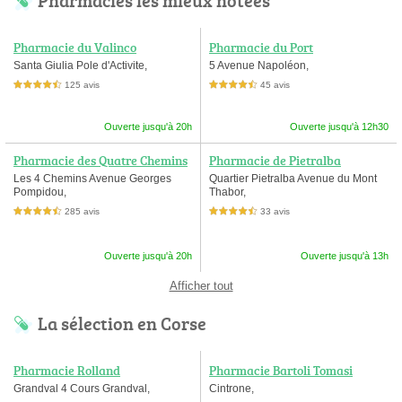
Pharmacies les mieux notées
Pharmacie du Valinco
Pharmacie du Port
Santa Giulia Pole d'Activite,
5 Avenue Napoléon,
125 avis
45 avis
4,5 étoiles sur 5
4,5 étoiles sur 5
Ouverte jusqu'à 20h
Ouverte jusqu'à 12h30
Pharmacie des Quatre Chemins
Pharmacie de Pietralba
Les 4 Chemins Avenue Georges
Quartier Pietralba Avenue du Mont
Pompidou,
Thabor,
285 avis
33 avis
4,5 étoiles sur 5
4,5 étoiles sur 5
Ouverte jusqu'à 20h
Ouverte jusqu'à 13h
Afficher tout
La sélection en Corse
Pharmacie Rolland
Pharmacie Bartoli Tomasi
Grandval 4 Cours Grandval,
Cintrone,