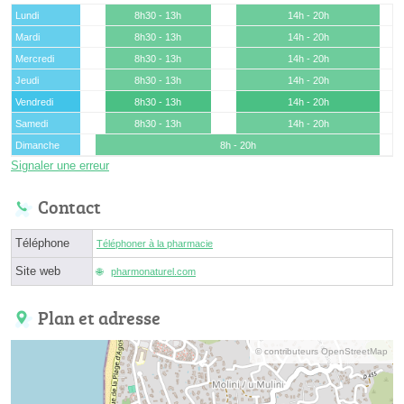
Lundi
8h30 - 13h
14h - 20h
Mardi
8h30 - 13h
14h - 20h
Mercredi
8h30 - 13h
14h - 20h
Jeudi
8h30 - 13h
14h - 20h
Vendredi
8h30 - 13h
14h - 20h
Samedi
8h30 - 13h
14h - 20h
Dimanche
8h - 20h
Signaler une erreur
Contact
Téléphone
Téléphoner à la pharmacie
Site web
pharmonaturel.com
Plan et adresse
© contributeurs OpenStreetMap