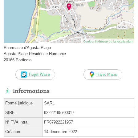
Corriger l’adresse ou la localisation
Pharmacie d'Agosta Plage
Agosta Plage Résidence Harmonie
20166 Porticcio
Trajet Waze
Trajet Maps
Informations
Forme juridique
SARL
SIRET
92222195700017
N° TVA Intra.
FR67922221957
Création
14 décembre 2022