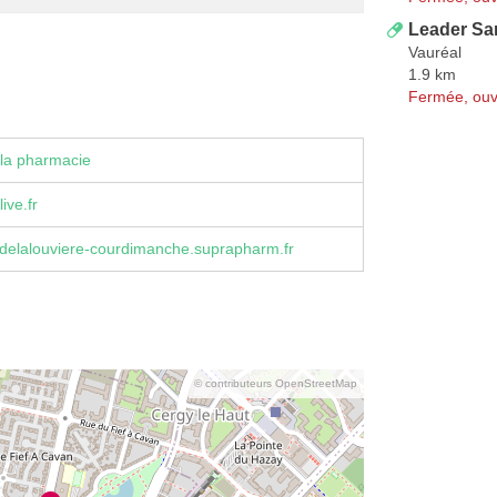
Leader San
Vauréal
1.9 km
Fermée, ouv
la pharmacie
ve.fr
delalouviere-courdimanche.suprapharm.fr
© contributeurs OpenStreetMap