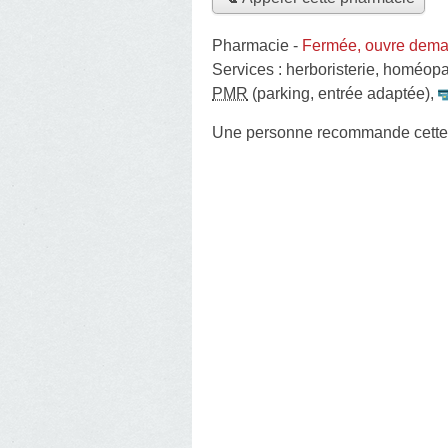
Pharmacie
-
Fermée, ouvre dema
Services :
herboristerie
,
homéopa
PMR
(parking, entrée adaptée)
,
Une personne
recommande
cett