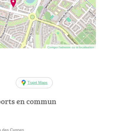
Corriger l’adresse ou la localisation
Trajet Maps
ports en commun
in des Cygnes