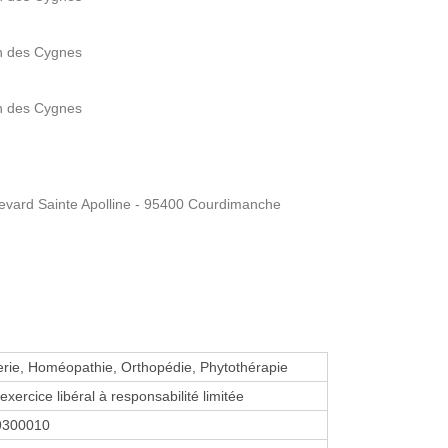
in des Cygnes
in des Cygnes
evard Sainte Apolline - 95400 Courdimanche
erie, Homéopathie, Orthopédie, Phytothérapie
exercice libéral à responsabilité limitée
9300010