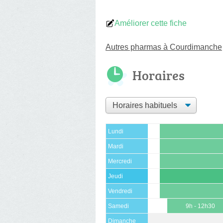
Améliorer cette fiche
Autres pharmas à Courdimanche
Horaires
Lundi
Mardi
Mercredi
Jeudi
Vendredi
Samedi
9h - 12h30
Dimanche