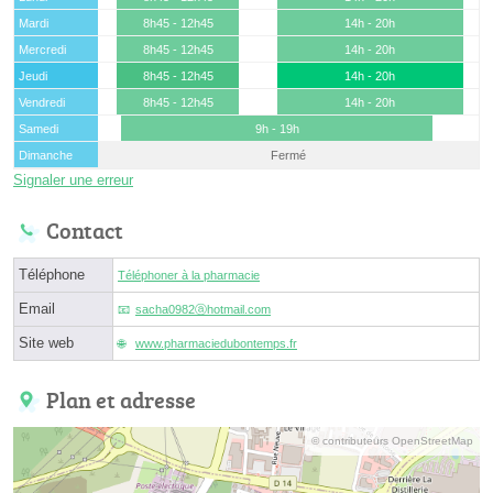
Mardi
8h45 - 12h45
14h - 20h
Mercredi
8h45 - 12h45
14h - 20h
Jeudi
8h45 - 12h45
14h - 20h
Vendredi
8h45 - 12h45
14h - 20h
Samedi
9h - 19h
Dimanche
Fermé
Signaler une erreur
Contact
Téléphone
Téléphoner à la pharmacie
Email
sacha0982ⓐhotmail.com
Site web
www.pharmaciedubontemps.fr
Plan et adresse
© contributeurs OpenStreetMap