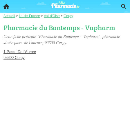
Accueil
>
Île-de-France
>
Val-d'Oise
>
Cergy
Pharmacie du Bontemps - Vapharm
Cette fiche présente "Pharmacie du Bontemps - Vapharm", pharmacie
située
pass. de l'aurore
, 95800 Cergy.
1 Pass. De l'Aurore
95800 Cergy