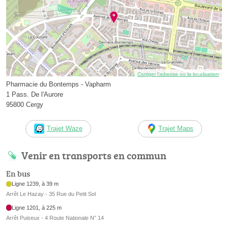
Corriger l’adresse ou la localisation
Pharmacie du Bontemps - Vapharm
1 Pass. De l'Aurore
95800 Cergy
Trajet Waze
Trajet Maps
Venir en transports en commun
En bus
Ligne 1239, à 39 m
Arrêt Le Hazay - 35 Rue du Petit Sol
Ligne 1201, à 225 m
Arrêt Puiseux - 4 Route Nationale N° 14