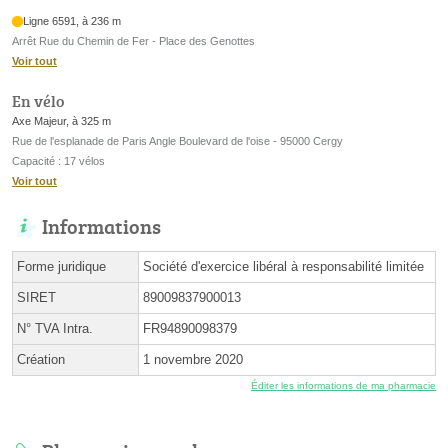
Ligne 6591, à 236 m
Arrêt Rue du Chemin de Fer - Place des Genottes
Voir tout
En vélo
Axe Majeur, à 325 m
Rue de l'esplanade de Paris Angle Boulevard de l'oise - 95000 Cergy
Capacité : 17 vélos
Voir tout
Informations
Forme juridique
Société d'exercice libéral à responsabilité limitée
SIRET
89009837900013
N° TVA Intra.
FR94890098379
Création
1 novembre 2020
Éditer les informations de ma pharmacie