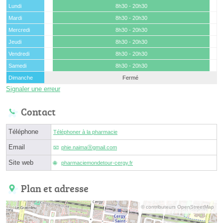
Lundi
8h30 - 20h30
Mardi
8h30 - 20h30
Mercredi
8h30 - 20h30
Jeudi
8h30 - 20h30
Vendredi
8h30 - 20h30
Samedi
8h30 - 20h30
Dimanche
Fermé
Signaler une erreur
Contact
Téléphone
Téléphoner à la pharmacie
Email
phie.naimaⓐgmail.com
Site web
pharmaciemondetour-cergy.fr
Plan et adresse
© contributeurs OpenStreetMap