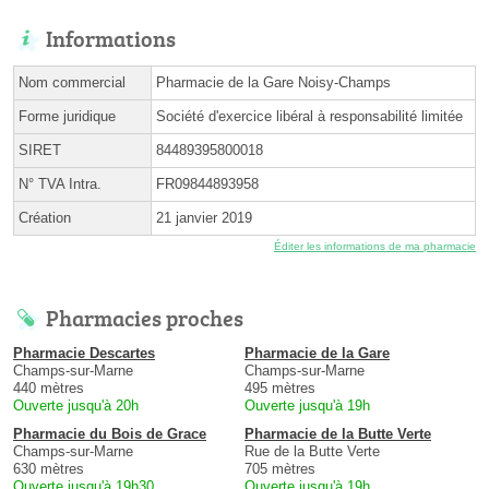
Informations
Nom commercial
Pharmacie de la Gare Noisy-Champs
Forme juridique
Société d'exercice libéral à responsabilité limitée
SIRET
84489395800018
N° TVA Intra.
FR09844893958
Création
21 janvier 2019
Éditer les informations de ma pharmacie
Pharmacies proches
Pharmacie Descartes
Pharmacie de la Gare
Champs-sur-Marne
Champs-sur-Marne
440 mètres
495 mètres
Ouverte jusqu'à 20h
Ouverte jusqu'à 19h
Pharmacie du Bois de Grace
Pharmacie de la Butte Verte
Champs-sur-Marne
Rue de la Butte Verte
630 mètres
705 mètres
Ouverte jusqu'à 19h30
Ouverte jusqu'à 19h