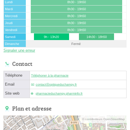
Lundi
8h30 - 19h50
Mardi
8h30 - 19h50
Mercredi
8h30 - 19h50
Jeudi
8h30 - 19h50
Vendredi
8h30 - 19h50
Samedi
9h - 13h20
14h30 - 18h50
Dimanche
Fermé
Signaler une erreur
Contact
Téléphone
Téléphoner à la pharmacie
Email
contactⓐoptiqueduchampy.fr
Site web
pharmacieduchampy.pharminfo.fr
Plan et adresse
© contributeurs OpenStreetMap