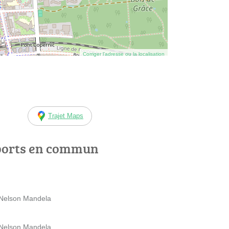
Corriger l’adresse ou la localisation
Trajet Maps
ports en commun
 Nelson Mandela
 Nelson Mandela