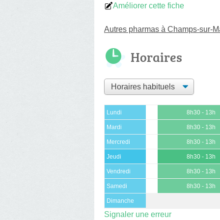
Améliorer cette fiche
Autres pharmas à Champs-sur-M
Horaires
Lundi
8h30 - 13h
Mardi
8h30 - 13h
Mercredi
8h30 - 13h
Jeudi
8h30 - 13h
Vendredi
8h30 - 13h
Samedi
8h30 - 13h
Dimanche
Signaler une erreur