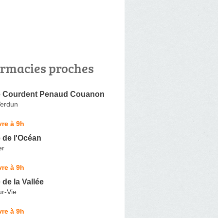
rmacies proches
e Courdent Penaud Couanon
Verdun
re à 9h
 de l'Océan
er
re à 9h
de la Vallée
ur-Vie
re à 9h