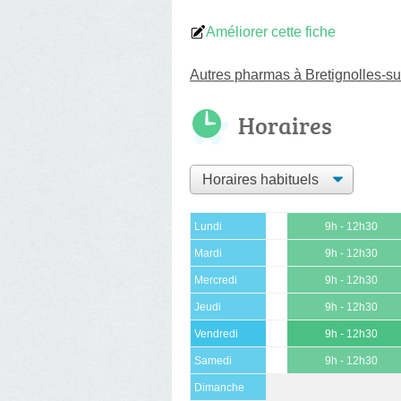
Améliorer cette fiche
Autres pharmas à Bretignolles-s
Horaires
Lundi
9h - 12h30
Mardi
9h - 12h30
Mercredi
9h - 12h30
Jeudi
9h - 12h30
Vendredi
9h - 12h30
Samedi
9h - 12h30
Dimanche