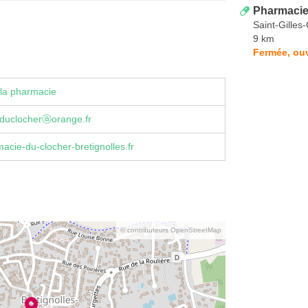
Pharmacie
Saint-Gilles
9 km
Fermée, ouv
la pharmacie
duclocherⓐorange.fr
cie-du-clocher-bretignolles.fr
© contributeurs OpenStreetMap