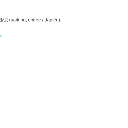
PMR
(parking, entrée adaptée)
,
e