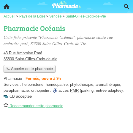
Accueil
>
Pays de la Loire
>
Vendée
>
Saint-Gilles-Croix-de-Vie
Pharmacie Océanis
Cette fiche présente "Pharmacie Océanis", pharmacie située
rue
ambroise paré
, 85800 Saint-Gilles-Croix-de-Vie.
43 Rue Ambroise Paré
85800 Saint-Gilles-Croix-de-Vie
📞 Appeler cette pharmacie
Pharmacie
-
Fermée, ouvre à 9h
Services :
herboristerie
,
homéopathie
,
phytothérapie
,
aromathérapie
,
parapharmacie
,
orthopédie
,
accès
PMR
(parking, entrée adaptée)
,
CB acceptée
Recommander cette pharmacie