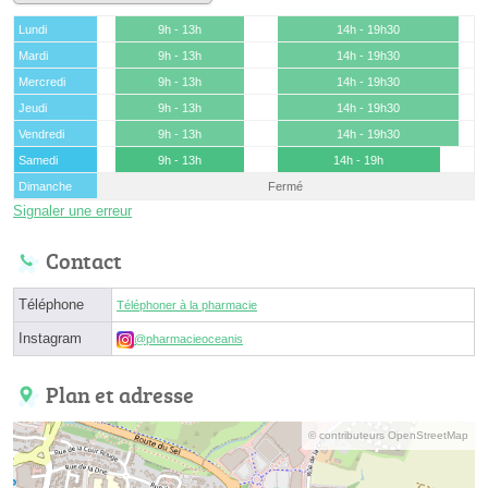
Lundi
9h - 13h
14h - 19h30
Mardi
9h - 13h
14h - 19h30
Mercredi
9h - 13h
14h - 19h30
Jeudi
9h - 13h
14h - 19h30
Vendredi
9h - 13h
14h - 19h30
Samedi
9h - 13h
14h - 19h
Dimanche
Fermé
Signaler une erreur
Contact
Téléphone
Téléphoner à la pharmacie
Instagram
@pharmacieoceanis
Plan et adresse
© contributeurs OpenStreetMap