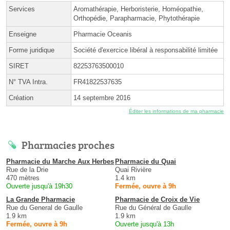
Services
Aromathérapie, Herboristerie, Homéopathie,
Orthopédie, Parapharmacie, Phytothérapie
Enseigne
Pharmacie Oceanis
Forme juridique
Société d'exercice libéral à responsabilité limitée
SIRET
82253763500010
N° TVA Intra.
FR41822537635
Création
14 septembre 2016
Éditer les informations de ma pharmacie
Pharmacies proches
Pharmacie du Marche Aux Herbes
Pharmacie du Quai
Rue de la Drie
Quai Rivière
470 mètres
1.4 km
Ouverte jusqu'à 19h30
Fermée, ouvre à 9h
La Grande Pharmacie
Pharmacie de Croix de Vie
Rue du General de Gaulle
Rue du Général de Gaulle
1.9 km
1.9 km
Fermée, ouvre à 9h
Ouverte jusqu'à 13h