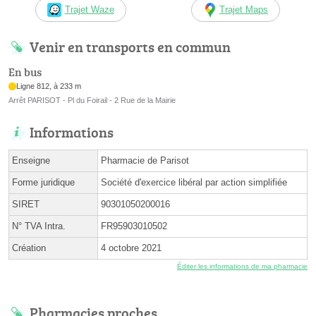
Trajet Waze
Trajet Maps
Venir en transports en commun
En bus
Ligne 812, à 233 m
Arrêt PARISOT - Pl du Foirail - 2 Rue de la Mairie
Informations
Enseigne
Pharmacie de Parisot
Forme juridique
Société d'exercice libéral par action simplifiée
SIRET
90301050200016
N° TVA Intra.
FR95903010502
Création
4 octobre 2021
Éditer les informations de ma pharmacie
Pharmacies proches