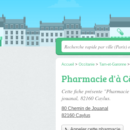
Accueil
>
Occitanie
>
Tarn-et-Garonne
Pharmacie d'à C
Cette fiche présente "Pharmacie
jouanal
, 82160 Caylus.
80 Chemin de Jouanal
82160 Caylus
📞 Appeler cette pharmacie