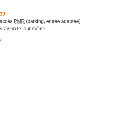
h30
accès
PMR
(parking, entrée adaptée)
,
ivraison le jour même
e