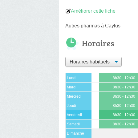
Améliorer cette fiche
Autres pharmas à Caylus
Horaires
Lundi
8h30 - 12h30
Mardi
8h30 - 12h30
Mercredi
8h30 - 12h30
Jeudi
8h30 - 12h30
Vendredi
8h30 - 12h30
Samedi
8h30 - 12h30
Dimanche