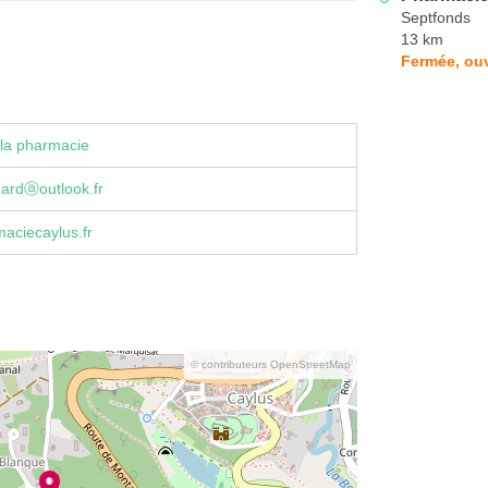
Septfonds
13 km
Fermée, ouv
la pharmacie
ardⓐoutlook.fr
aciecaylus.fr
© contributeurs OpenStreetMap