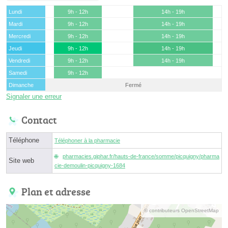
Lundi
9h - 12h
14h - 19h
Mardi
9h - 12h
14h - 19h
Mercredi
9h - 12h
14h - 19h
Jeudi
9h - 12h
14h - 19h
Vendredi
9h - 12h
14h - 19h
Samedi
9h - 12h
Dimanche
Fermé
Signaler une erreur
Contact
Téléphone
Téléphoner à la pharmacie
pharmacies.giphar.fr/hauts-de-france/somme/picquigny/pharma
Site web
cie-demoulin-picquigny-1684
Plan et adresse
© contributeurs OpenStreetMap