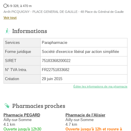
5-9-328, à 470 m
Arrêt PICQUIGNY - PLACE GENERAL DE GAULLE - 48 Place du Général de Gaulle
Voir tout
Informations
Services
Parapharmacie
Forme juridique
Société d'exercice libéral par action simplifiée
SIRET
75183368200022
N° TVA Intra.
FR22751833682
Création
29 juin 2015
Éditer les informations de ma pharmacie
Pharmacies proches
Pharmacie PEGARD
Pharmacie de l'Alisier
Ailly-sur-Somme
Ailly-sur-Somme
4.1 km
4.7 km
Ouverte jusqu'à 12h30
Ouverte jusqu'à 12h et rouvre à