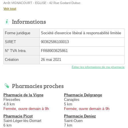
Arrêt VIGNACOURT - EGLISE - 42 Rue Godard Dubuc
Voir tout
Informations
Forme juridique
Société d'exercice libéral à responsabilité limitée
SIRET
90362586100013
N° TVA Intra.
FR68903625861
Création
26 mai 2021
Éditer les informations de ma pharmacie
Pharmacies proches
Pharmacie de la Vigne
Pharmacie Delgrange
Flesselles
Canaples
4.8 km
5 km
Fermée, ouvre demain à 9h
Fermée, ouvre demain à 9h
Pharmacie Picot
Pharmacie Deniez
Saint-Léger-lès-Domart
Saint-Ouen
6 km
7 km