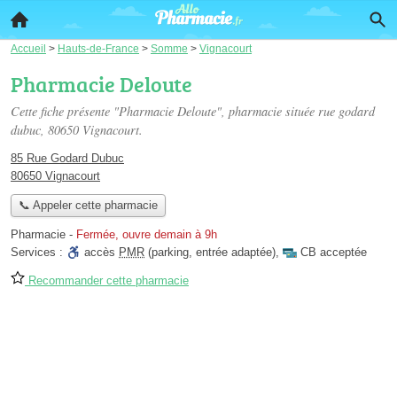
Accueil
>
Hauts-de-France
>
Somme
>
Vignacourt
Pharmacie Deloute
Cette fiche présente "Pharmacie Deloute", pharmacie située
rue godard
dubuc
, 80650 Vignacourt.
85 Rue Godard Dubuc
80650 Vignacourt
📞 Appeler cette pharmacie
Pharmacie
-
Fermée, ouvre demain à 9h
Services :
accès
PMR
(parking, entrée adaptée)
,
CB acceptée
Recommander cette pharmacie