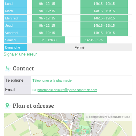
Lundi
9h - 12h15
14h15 - 19h15
Mardi
9h - 12h15
14h15 - 19h15
Mercredi
9h - 12h15
14h15 - 19h15
Jeudi
9h - 12h15
14h15 - 19h15
Vendredi
9h - 12h15
14h15 - 19h15
Samedi
9h - 12h30
14h15 - 17h
Dimanche
Fermé
Signaler une erreur
Contact
Téléphone
Téléphoner à la pharmacie
Email
pharmacie.delouteⓐperso.smart-rx.com
Plan et adresse
© contributeurs OpenStreetMap