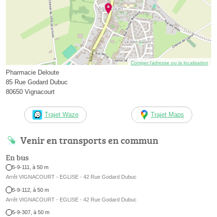
Corriger l’adresse ou la localisation
Pharmacie Deloute
85 Rue Godard Dubuc
80650 Vignacourt
Trajet Waze
Trajet Maps
Venir en transports en commun
En bus
5-9-111, à 50 m
Arrêt VIGNACOURT - EGLISE - 42 Rue Godard Dubuc
5-9-112, à 50 m
Arrêt VIGNACOURT - EGLISE - 42 Rue Godard Dubuc
5-9-307, à 50 m