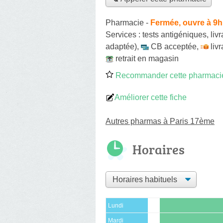
Pharmacie
-
Fermée, ouvre à 9h
Services :
tests antigéniques
,
liv
adaptée)
,
CB acceptée
,
liv
retrait en magasin
Recommander cette pharmaci
Améliorer cette fiche
Autres pharmas à Paris 17ème
Horaires
Lundi
Mardi