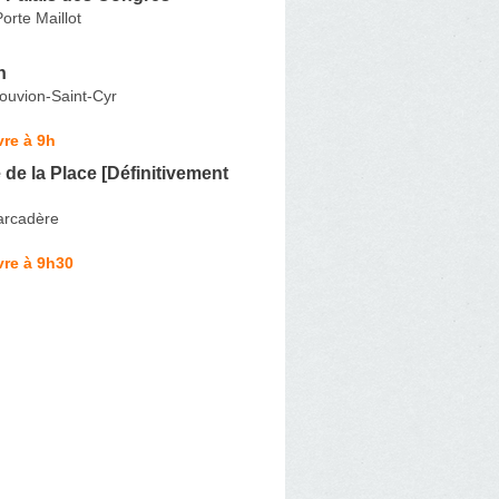
orte Maillot
n
ouvion-Saint-Cyr
re à 9h
de la Place [Définitivement
arcadère
vre à 9h30