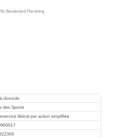
- 9s Boulevard Pershing
 à domicile
e des Sports
exercice libéral par action simplifiée
0900017
822309