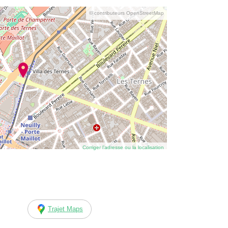
© contributeurs OpenStreetMap
Corriger l’adresse ou la localisation
Trajet Maps