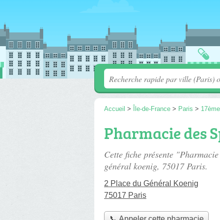
Accueil
>
Île-de-France
>
Paris
>
17ème
Pharmacie des S
Cette fiche présente "Pharmacie
général koenig
, 75017 Paris.
2 Place du Général Koenig
75017 Paris
📞 Appeler cette pharmacie