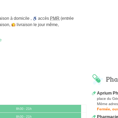
raison à domicile
,
accès
PMR
(entrée
raison
,
livraison le jour même
,
e
Pha
Aprium Ph
place du Gé
Même adres
Fermée, ouv
8h30 - 21h
Pharmacie
8h30 - 21h