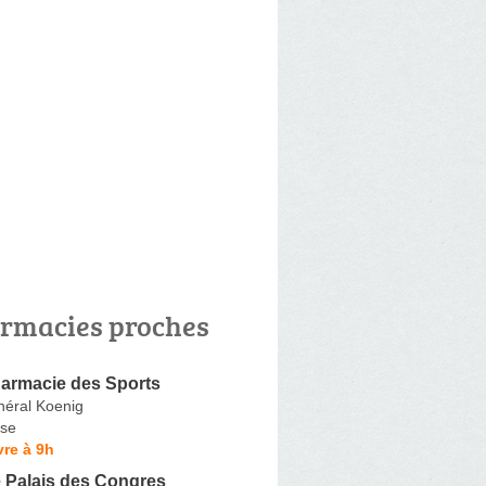
rmacies proches
armacie des Sports
néral Koenig
se
re à 9h
 Palais des Congres