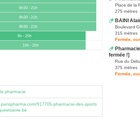
Place de la P
8h30 - 21h
275 mètres
8h30 - 21h
BAINI Alai
Boulevard G
8h30 - 21h
315 mètres
9h - 20h
Fermée, ouv
10h - 20h
Pharmacie 
fermée !]
Rue du Déb
375 mètres
Fermée, ou
la pharmacie
.parispharma.com/917705-pharmacie-des-sports
gueetsante.be