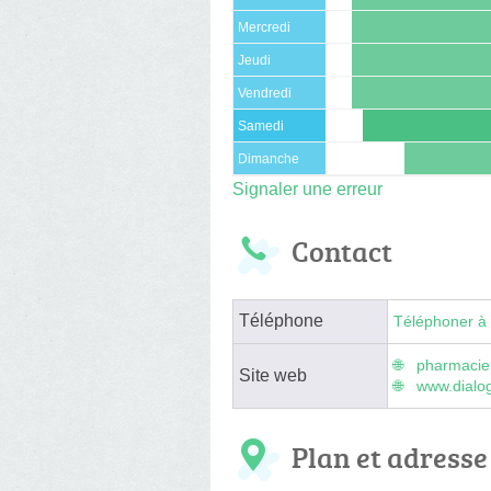
Mercredi
Jeudi
Vendredi
Samedi
Dimanche
Signaler une erreur
Contact
Téléphone
Téléphoner à 
pharmacie
Site web
www.dialo
Plan et adresse