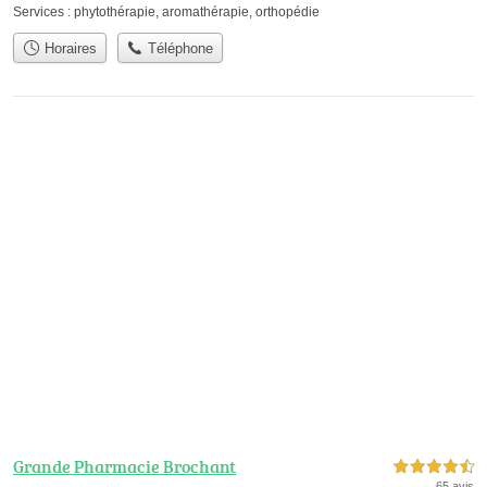
Services :
phytothérapie
,
aromathérapie
,
orthopédie
Horaires
Téléphone
Grande Pharmacie Brochant
4,5 étoiles sur 5
65 avis