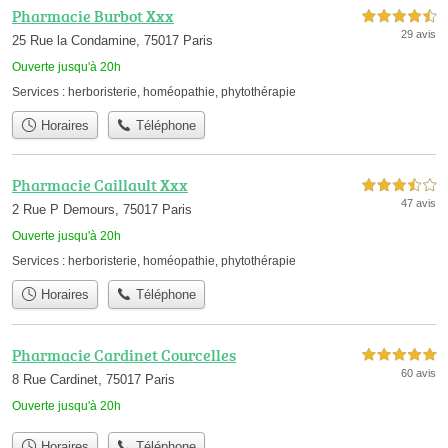
Pharmacie Burbot Xxx
4,5 étoiles sur 5
29 avis
25 Rue la Condamine, 75017 Paris
Ouverte jusqu'à 20h
Services :
herboristerie
,
homéopathie
,
phytothérapie
Horaires
Téléphone
Pharmacie Caillault Xxx
3,5 étoiles sur 5
47 avis
2 Rue P Demours, 75017 Paris
Ouverte jusqu'à 20h
Services :
herboristerie
,
homéopathie
,
phytothérapie
Horaires
Téléphone
Pharmacie Cardinet Courcelles
5,0 étoiles sur 5
60 avis
8 Rue Cardinet, 75017 Paris
Ouverte jusqu'à 20h
Horaires
Téléphone