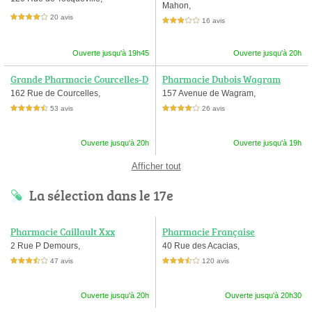
Mahon,
20 avis
4,0 étoiles sur 5
16 avis
3,0 étoiles sur 5
Ouverte jusqu'à 19h45
Ouverte jusqu'à 20h
Grande Pharmacie Courcelles-D
Pharmacie Dubois Wagram
emours
162 Rue de Courcelles,
157 Avenue de Wagram,
53 avis
26 avis
4,5 étoiles sur 5
4,0 étoiles sur 5
Ouverte jusqu'à 20h
Ouverte jusqu'à 19h
Afficher tout
La sélection dans le 17e
Pharmacie Caillault Xxx
Pharmacie Française
2 Rue P Demours,
40 Rue des Acacias,
47 avis
120 avis
3,5 étoiles sur 5
3,5 étoiles sur 5
Ouverte jusqu'à 20h
Ouverte jusqu'à 20h30