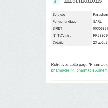
Informations
Services
Paraphar
Forme juridique
SARL
SIRET
9030695
N° TVA Intra.
FR89903
Création
23 août 
Retrouvez cette page "Pharmacie 
pharmacie 74
,
pharmacie Annem