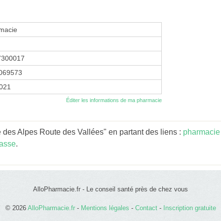
macie
7300017
069573
2021
Éditer les informations de ma pharmacie
des Alpes Route des Vallées" en partant des liens :
pharmacie
asse
.
AlloPharmacie.fr - Le conseil santé près de chez vous
© 2026
AlloPharmacie.fr
-
Mentions légales
-
Contact
-
Inscription gratuite