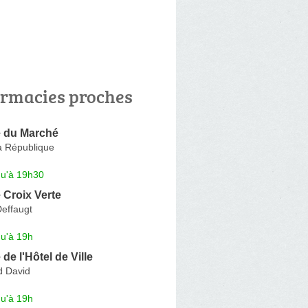
rmacies proches
 du Marché
a République
qu'à 19h30
 Croix Verte
Deffaugt
qu'à 19h
de l'Hôtel de Ville
d David
qu'à 19h