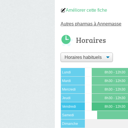
Améliorer cette fiche
Autres pharmas à Annemasse
Horaires
Lundi
8h30 - 12h30
Mardi
8h30 - 12h30
Mercredi
8h30 - 12h30
Jeudi
8h30 - 12h30
Vendredi
8h30 - 12h30
Samedi
Dimanche