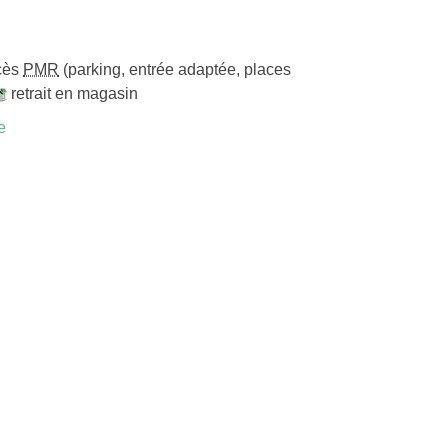
cès
PMR
(parking, entrée adaptée, places
retrait en magasin
e