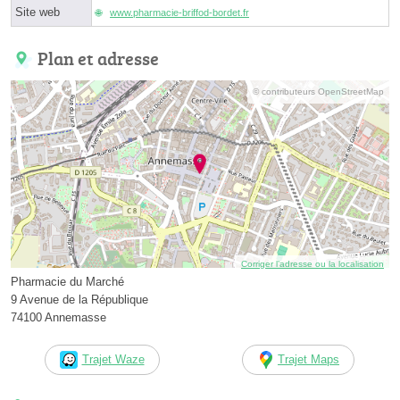
Site web
www.pharmacie-briffod-bordet.fr
Plan et adresse
© contributeurs OpenStreetMap
Corriger l’adresse ou la localisation
Pharmacie du Marché
9 Avenue de la République
74100 Annemasse
Trajet Waze
Trajet Maps