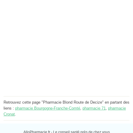
Retrouvez cette page "Pharmacie Blond Route de Decize" en partant des
liens :
pharmacie Bourgogne-Franche-Comté
,
pharmacie 71
,
pharmacie
Cronat
.
AlloPharmacie.fr - Le conseil santé près de chez vous