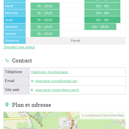
Mardi
9h - 12h15
15h - 19h
Mercredi
9h - 12h15
15h - 19h
Jeudi
9h - 12h15
15h - 19h
Vendredi
9h - 12h15
15h - 18h30
Samedi
9h - 12h15
Dimanche
Fermé
Signaler une erreur
Contact
Téléphone
Téléphoner à la pharmacie
Email
pharmacie.cronatⓐgmail.com
Site web
pharmacie-cronat.pharm-upp.fr
Plan et adresse
© contributeurs OpenStreetMap