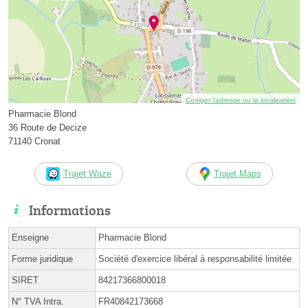
Corriger l’adresse ou la localisation
Pharmacie Blond
36 Route de Decize
71140 Cronat
Trajet Waze
Trajet Maps
Informations
Enseigne
Pharmacie Blond
Forme juridique
Société d'exercice libéral à responsabilité limitée
SIRET
84217366800018
N° TVA Intra.
FR40842173668