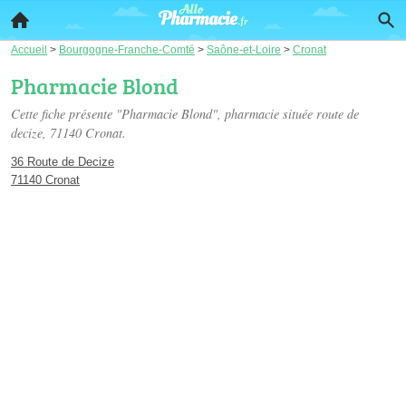
Accueil
>
Bourgogne-Franche-Comté
>
Saône-et-Loire
>
Cronat
Pharmacie Blond
Cette fiche présente "Pharmacie Blond", pharmacie située
route de
decize
, 71140 Cronat.
36 Route de Decize
71140 Cronat