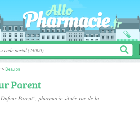
r
>
Beaulon
ur Parent
e Dufour Parent", pharmacie située
rue de la