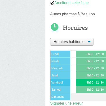
Améliorer cette fiche
Autres pharmas à Beaulon
Horaires
Lundi
8h30 - 12h30
Mardi
8h30 - 12h30
Mercredi
8h30 - 12h30
Jeudi
8h30 - 12h30
Vendredi
8h30 - 12h30
Samedi
8h30 - 12h30
Dimanche
Signaler une erreur