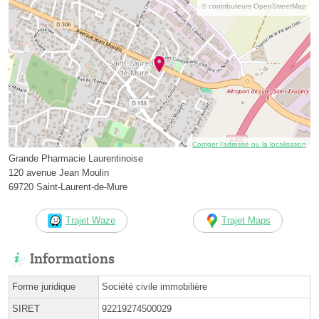
© contributeurs OpenStreetMap
Corriger l’adresse ou la localisation
Grande Pharmacie Laurentinoise
120 avenue Jean Moulin
69720 Saint-Laurent-de-Mure
Trajet Waze
Trajet Maps
Informations
Forme juridique
Société civile immobilière
SIRET
92219274500029