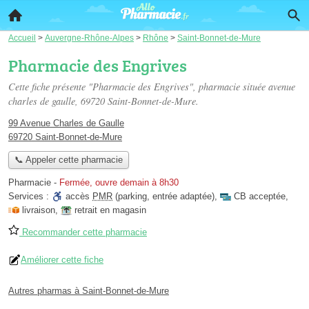
Accueil
>
Auvergne-Rhône-Alpes
>
Rhône
>
Saint-Bonnet-de-Mure
Pharmacie des Engrives
Cette fiche présente "Pharmacie des Engrives", pharmacie située
avenue
charles de gaulle
, 69720 Saint-Bonnet-de-Mure.
99 Avenue Charles de Gaulle
69720 Saint-Bonnet-de-Mure
📞 Appeler cette pharmacie
Pharmacie
-
Fermée, ouvre demain à 8h30
Services :
accès
PMR
(parking, entrée adaptée)
,
CB acceptée
,
livraison
,
retrait en magasin
Recommander cette pharmacie
Améliorer cette fiche
Autres pharmas à Saint-Bonnet-de-Mure