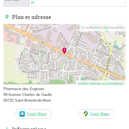
34
Plan et adresse
© contributeurs OpenStreetMap
Corriger l’adresse ou la localisation
Pharmacie des Engrives
99 Avenue Charles de Gaulle
69720 Saint-Bonnet-de-Mure
Trajet Waze
Trajet Maps