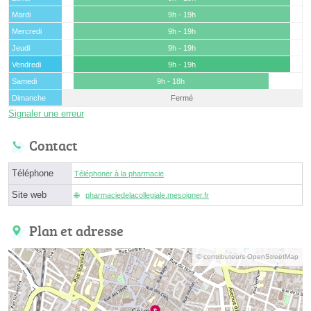
Mardi
9h - 19h
Mercredi
9h - 19h
Jeudi
9h - 19h
Vendredi
9h - 19h
Samedi
9h - 18h
Dimanche
Fermé
Signaler une erreur
Contact
Téléphone
Téléphoner à la pharmacie
Site web
pharmaciedelacollegiale.mesoigner.fr
Plan et adresse
© contributeurs OpenStreetMap