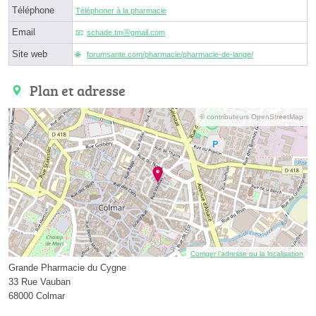
Téléphone
Téléphoner à la pharmacie
Email
schade.tmⓐgmail.com
Site web
forumsante.com/pharmacie/pharmacie-de-lange/
Plan et adresse
© contributeurs OpenStreetMap
Corriger l’adresse ou la localisation
Grande Pharmacie du Cygne
33 Rue Vauban
68000 Colmar