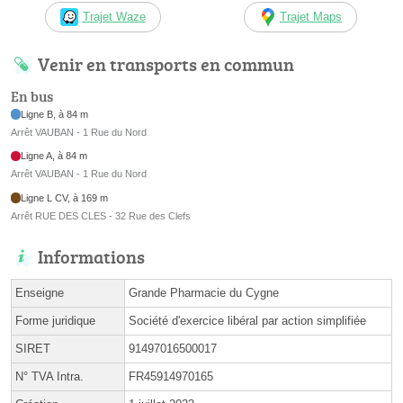
Trajet Waze
Trajet Maps
Venir en transports en commun
En bus
Ligne B, à 84 m
Arrêt VAUBAN - 1 Rue du Nord
Ligne A, à 84 m
Arrêt VAUBAN - 1 Rue du Nord
Ligne L CV, à 169 m
Arrêt RUE DES CLES - 32 Rue des Clefs
Informations
Enseigne
Grande Pharmacie du Cygne
Forme juridique
Société d'exercice libéral par action simplifiée
SIRET
91497016500017
N° TVA Intra.
FR45914970165