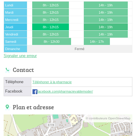
Lundi
8h - 12h15
14h - 19h
Mardi
8h - 12h15
14h - 19h
Mercredi
8h - 12h15
14h - 19h
Jeudi
8h - 12h15
14h - 19h
Vendredi
8h - 12h15
14h - 19h
Samedi
8h - 12h30
14h - 17h
Dimanche
Fermé
Signaler une erreur
Contact
Téléphone
Téléphoner à la pharmacie
Facebook
facebook.com/pharmacievaldemoder/
Plan et adresse
© contributeurs OpenStreetMap