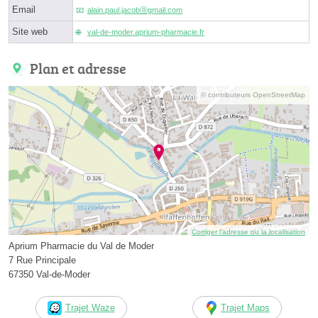
Email
alain.paul.jacobⓐgmail.com
Site web
val-de-moder.aprium-pharmacie.fr
Plan et adresse
© contributeurs OpenStreetMap
Corriger l’adresse ou la localisation
Aprium Pharmacie du Val de Moder
7 Rue Principale
67350 Val-de-Moder
Trajet Waze
Trajet Maps