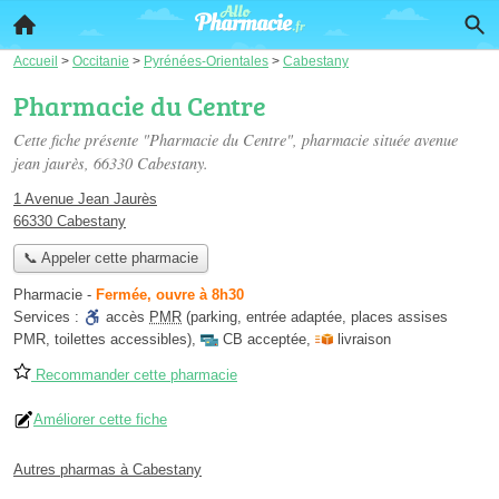
Accueil
>
Occitanie
>
Pyrénées-Orientales
>
Cabestany
Pharmacie du Centre
Cette fiche présente "Pharmacie du Centre", pharmacie située
avenue
jean jaurès
, 66330 Cabestany.
1 Avenue Jean Jaurès
66330 Cabestany
📞 Appeler cette pharmacie
Pharmacie
-
Fermée, ouvre à 8h30
Services :
accès
PMR
(parking, entrée adaptée, places assises
PMR, toilettes accessibles)
,
CB acceptée
,
livraison
Recommander cette pharmacie
Améliorer cette fiche
Autres pharmas à Cabestany