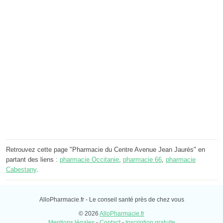
Retrouvez cette page "Pharmacie du Centre Avenue Jean Jaurès" en
partant des liens :
pharmacie Occitanie
,
pharmacie 66
,
pharmacie
Cabestany
.
AlloPharmacie.fr - Le conseil santé près de chez vous
© 2026
AlloPharmacie.fr
Mentions légales
-
Contact
-
Inscription gratuite