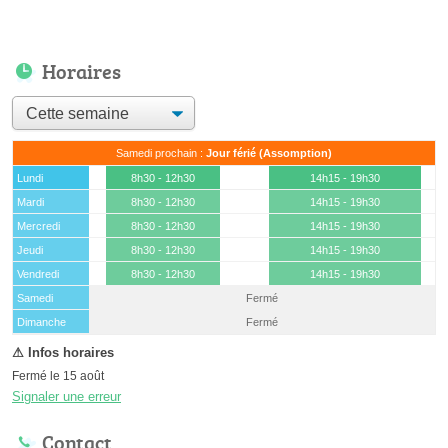
Horaires
Samedi prochain :
Jour férié (Assomption)
Lundi
8h30 - 12h30
14h15 - 19h30
Mardi
8h30 - 12h30
14h15 - 19h30
Mercredi
8h30 - 12h30
14h15 - 19h30
Jeudi
8h30 - 12h30
14h15 - 19h30
Vendredi
8h30 - 12h30
14h15 - 19h30
Samedi
Fermé
(15 août)
Dimanche
Fermé
Fermé le 15 août
Signaler une erreur
Contact