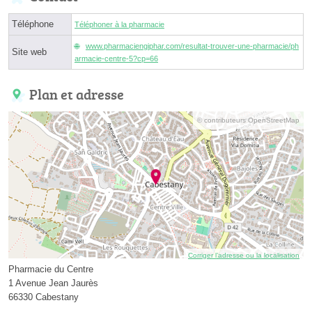
Téléphone
Téléphoner à la pharmacie
www.pharmaciengiphar.com/resultat-trouver-une-pharmacie/ph
Site web
armacie-centre-5?cp=66
Plan et adresse
© contributeurs OpenStreetMap
Corriger l’adresse ou la localisation
Pharmacie du Centre
1 Avenue Jean Jaurès
66330 Cabestany