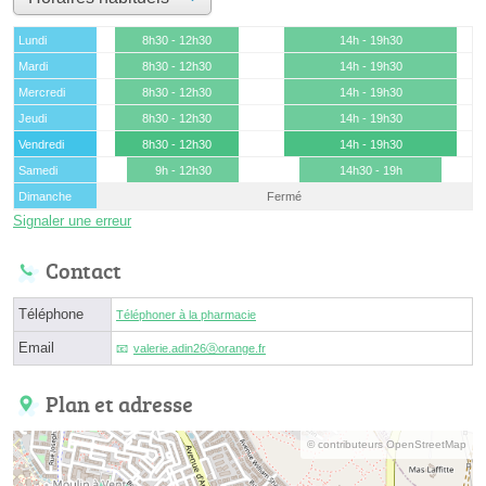
Lundi
8h30 - 12h30
14h - 19h30
Mardi
8h30 - 12h30
14h - 19h30
Mercredi
8h30 - 12h30
14h - 19h30
Jeudi
8h30 - 12h30
14h - 19h30
Vendredi
8h30 - 12h30
14h - 19h30
Samedi
9h - 12h30
14h30 - 19h
Dimanche
Fermé
Signaler une erreur
Contact
Téléphone
Téléphoner à la pharmacie
Email
valerie.adin26ⓐorange.fr
Plan et adresse
© contributeurs OpenStreetMap