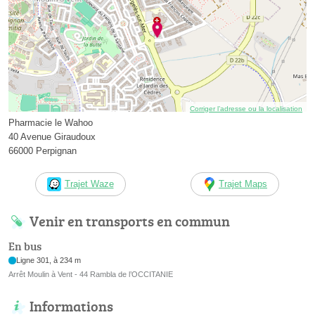
Corriger l’adresse ou la localisation
Pharmacie le Wahoo
40 Avenue Giraudoux
66000 Perpignan
Trajet Waze
Trajet Maps
Venir en transports en commun
En bus
Ligne 301, à 234 m
Arrêt Moulin à Vent - 44 Rambla de l’OCCITANIE
Informations