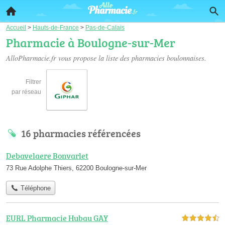
Accueil
>
Hauts-de-France
>
Pas-de-Calais
Pharmacie à Boulogne-sur-Mer
AlloPharmacie.fr vous propose la liste des
pharmacies boulonnaises
.
Filtrer
par réseau
16 pharmacies référencées
Debavelaere Bonvarlet
73 Rue Adolphe Thiers, 62200 Boulogne-sur-Mer
Téléphone
EURL Pharmacie Hubau GAY
4,5 étoiles sur 5