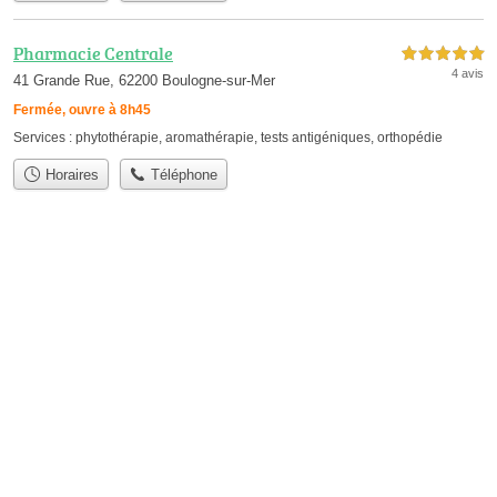
Pharmacie Centrale
5,0 étoiles sur 5
4 avis
41 Grande Rue, 62200 Boulogne-sur-Mer
Fermée, ouvre à 8h45
Services :
phytothérapie
,
aromathérapie
,
tests antigéniques
,
orthopédie
Horaires
Téléphone