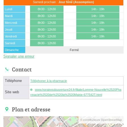
Samedi prochain :
Jour férié (Assomption)
Lundi
8h30 - 12h30
14h - 19h
Mardi
8h30 - 12h30
14h - 19h
Mercredi
8h30 - 12h30
14h - 19h
Jeudi
8h30 - 12h30
14h - 19h
Vendredi
8h30 - 12h30
14h - 19h
Samedi
8h30 - 12h30
Dimanche
Fermé
Signaler une erreur
Contact
Téléphone
Téléphoner à la pharmacie
www.horairesdouverture24.fr/filiale/Lomme-Nouvelle%2520Pha
Site web
rmacie%2520de%2520la%2520Mairie-677542T.html
Plan et adresse
© contributeurs OpenStreetMap