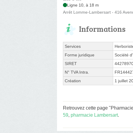
Ligne 10, à 18 m
Arrêt Lomme-Lambersart - 416 Aven
Informations
Services
Herborist
Forme juridique
Société d'
SIRET
4427897
N° TVA Intra.
FR14442
Création
1 juillet 
Retrouvez cette page "Pharmacie
59
,
pharmacie Lambersart
.