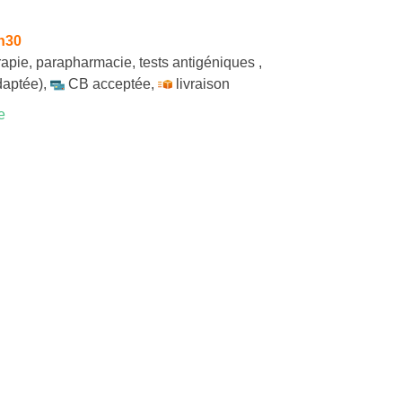
h30
rapie
,
parapharmacie
,
tests antigéniques
,
daptée)
,
CB acceptée
,
livraison
e