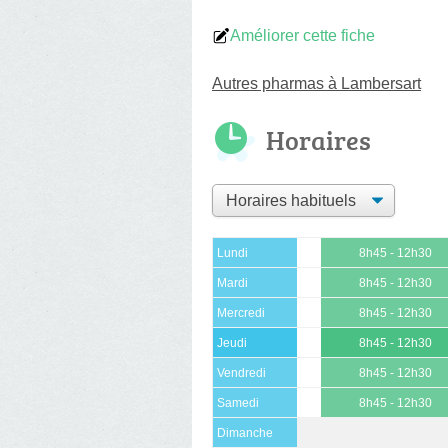
Améliorer cette fiche
Autres pharmas à Lambersart
Horaires
Lundi
8h45 - 12h30
Mardi
8h45 - 12h30
Mercredi
8h45 - 12h30
Jeudi
8h45 - 12h30
Vendredi
8h45 - 12h30
Samedi
8h45 - 12h30
Dimanche