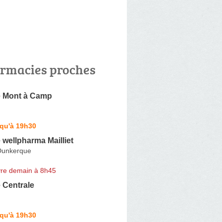
rmacies proches
 Mont à Camp
squ'à 19h30
wellpharma Mailliet
Dunkerque
re demain à 8h45
 Centrale
squ'à 19h30