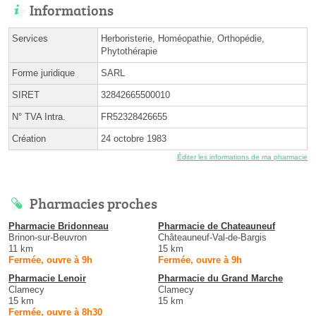
Informations
Services
Herboristerie, Homéopathie, Orthopédie,
Phytothérapie
Forme juridique
SARL
SIRET
32842665500010
N° TVA Intra.
FR52328426655
Création
24 octobre 1983
Éditer les informations de ma pharmacie
Pharmacies proches
Pharmacie Bridonneau
Pharmacie de Chateauneuf
Brinon-sur-Beuvron
Châteauneuf-Val-de-Bargis
11 km
15 km
Fermée, ouvre à 9h
Fermée, ouvre à 9h
Pharmacie Lenoir
Pharmacie du Grand Marche
Clamecy
Clamecy
15 km
15 km
Fermée, ouvre à 8h30