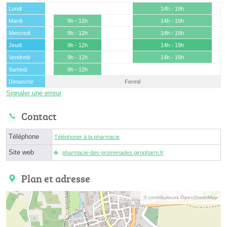
Lundi
14h - 19h
Mardi
9h - 12h
14h - 19h
Mercredi
9h - 12h
14h - 19h
Jeudi
9h - 12h
14h - 19h
Vendredi
9h - 12h
14h - 19h
Samedi
9h - 12h
Dimanche
Fermé
Signaler une erreur
Contact
Téléphone
Téléphoner à la pharmacie
Site web
pharmacie-des-promenades.giropharm.fr
Plan et adresse
© contributeurs OpenStreetMap