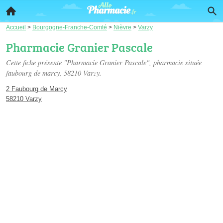
Accueil
>
Bourgogne-Franche-Comté
>
Nièvre
>
Varzy
Pharmacie Granier Pascale
Cette fiche présente "Pharmacie Granier Pascale", pharmacie située
faubourg de marcy
, 58210 Varzy.
2 Faubourg de Marcy
58210 Varzy