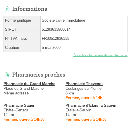
Informations
Forme juridique
Société civile immobilière
SIRET
51283633900014
N° TVA Intra.
FR80512836339
Création
5 mai 2009
Éditer les informations de ma pharmacie
Pharmacies proches
Pharmacie du Grand Marche
Pharmacie Thevenot
Place du Grand Marche
Coulanges-sur-Yonne
Même adresse
8 km
Fermée, ouvre à 14h
Pharmacie Sauer
Pharmacie d'Etais la Sauvin
Châtel-Censoir
Étais-la-Sauvin
12 km
14 km
Fermée, ouvre à 14h30
Fermée, ouvre à 14h30