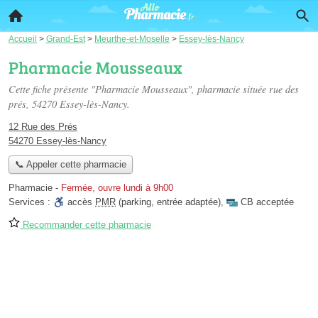
Accueil
>
Grand-Est
>
Meurthe-et-Moselle
>
Essey-lès-Nancy
Pharmacie Mousseaux
Cette fiche présente "Pharmacie Mousseaux", pharmacie située
rue des
prés
, 54270 Essey-lès-Nancy.
12 Rue des Prés
54270 Essey-lès-Nancy
📞 Appeler cette pharmacie
Pharmacie
-
Fermée, ouvre lundi à 9h00
Services :
accès
PMR
(parking, entrée adaptée)
,
CB acceptée
Recommander cette pharmacie