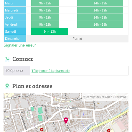
Mardi
9h - 12h
14h - 19h
Mercredi
9h - 12h
14h - 19h
Jeudi
9h - 12h
14h - 19h
Vendredi
9h - 12h
14h - 19h
Samedi
9h - 13h
Dimanche
Fermé
Signaler une erreur
Contact
Téléphone
Téléphoner à la pharmacie
Plan et adresse
© contributeurs OpenStreetMap