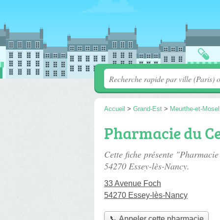
Accueil
>
Grand-Est
>
Meurthe-et-Mosel
Pharmacie du C
Cette fiche présente "Pharmacie
54270 Essey-lès-Nancy.
33 Avenue Foch
54270 Essey-lès-Nancy
📞 Appeler cette pharmacie