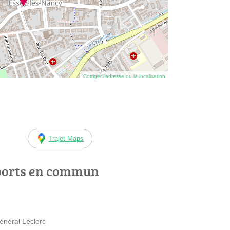
Corriger l’adresse ou la localisation
Trajet Maps
ports en commun
énéral Leclerc