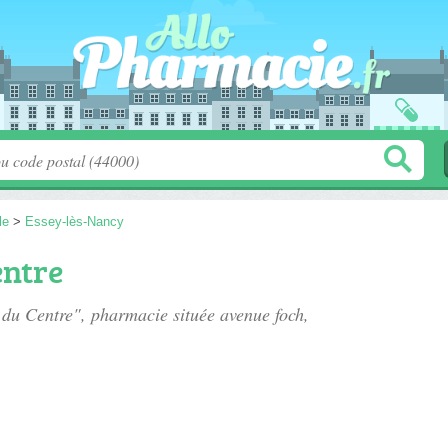
le
>
Essey-lès-Nancy
entre
 du Centre", pharmacie située
avenue foch
,