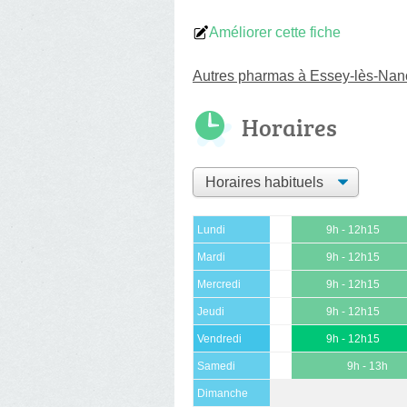
Améliorer cette fiche
Autres pharmas à Essey-lès-Nan
Horaires
Lundi
9h - 12h15
Mardi
9h - 12h15
Mercredi
9h - 12h15
Jeudi
9h - 12h15
Vendredi
9h - 12h15
Samedi
9h - 13h
Dimanche