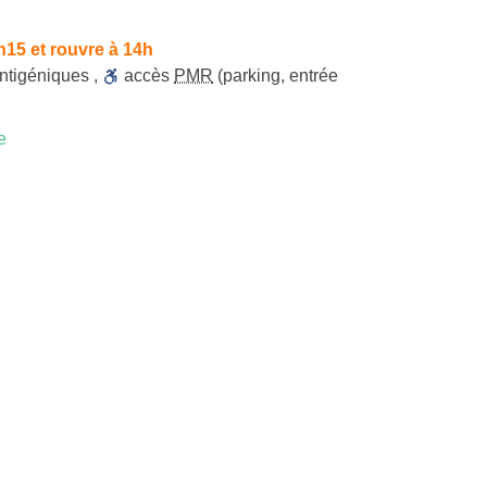
h15 et rouvre à 14h
antigéniques
,
accès
PMR
(parking, entrée
e