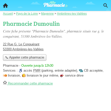
Accueil
>
Pays de la Loire
>
Mayenne
>
Ambrières-les-Vallées
Pharmacie Dumoulin
Cette fiche présente "Pharmacie Dumoulin", pharmacie située
rue g. le
conquérant
, 53300 Ambrières-les-Vallées.
22 Rue G. Le Conquérant
53300 Ambrières-les-Vallées
📞 Appeler cette pharmacie
Pharmacie
-
Ouverte jusqu'à 12h30
Services :
accès
PMR
(parking, entrée adaptée)
,
CB acceptée
,
livraison
,
livraison le jour même
,
service drive
Recommander cette pharmacie