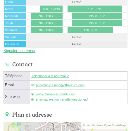
Lundi
Fermé
Mardi
10h - 12h30
13h - 19h
Mercredi
9h - 12h30
13h30 - 19h
Jeudi
9h - 12h30
13h30 - 19h
Vendredi
9h - 12h30
13h - 18h
Samedi
Fermé
Dimanche
Fermé
Signaler une erreur
Contact
Téléphone
Téléphoner à la pharmacie
Email
pharmacie.simonⓐoffisecure.com
www.pharmacie-ahuille.com
Site web
pharmacie-simon-ahuille.mesoigner.fr
Plan et adresse
© contributeurs OpenStreetMap