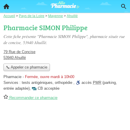
Accueil
>
Pays de la Loire
>
Mayenne
>
Ahuillé
Pharmacie SIMON Philippe
Cette fiche présente "Pharmacie SIMON Philippe", pharmacie située
rue
de concise
, 53940 Ahuillé.
79 Rue de Concise
53940 Ahuillé
📞 Appeler ce pharmacie
Pharmacie
-
Fermée, ouvre mardi à 10h00
Services :
tests antigéniques
,
orthopédie
,
accès
PMR
(parking,
entrée adaptée)
,
CB acceptée
Recommander ce pharmacie