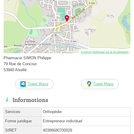
Corriger l’adresse ou la localisation
Pharmacie SIMON Philippe
79 Rue de Concise
53940 Ahuillé
Trajet Waze
Trajet Maps
Informations
Services
Orthopédie
Forme juridique
Entrepreneur individuel
SIRET
40388680700029