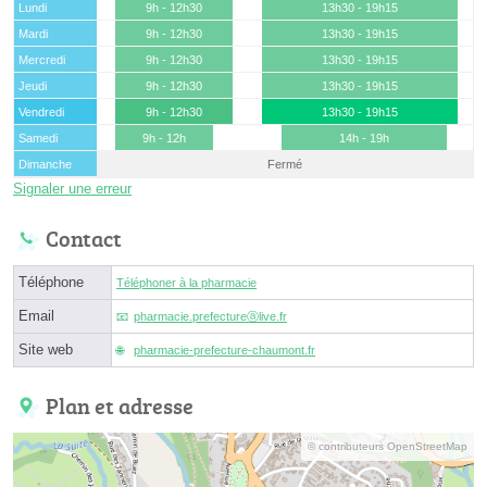
Lundi
9h - 12h30
13h30 - 19h15
Mardi
9h - 12h30
13h30 - 19h15
Mercredi
9h - 12h30
13h30 - 19h15
Jeudi
9h - 12h30
13h30 - 19h15
Vendredi
9h - 12h30
13h30 - 19h15
Samedi
9h - 12h
14h - 19h
Dimanche
Fermé
Signaler une erreur
Contact
Téléphone
Téléphoner à la pharmacie
Email
pharmacie.prefectureⓐlive.fr
Site web
pharmacie-prefecture-chaumont.fr
Plan et adresse
© contributeurs OpenStreetMap