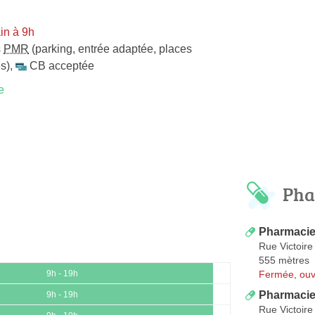
in à 9h
s
PMR
(parking, entrée adaptée, places
s)
,
CB acceptée
e
Pha
Pharmacie 
Rue Victoire
555 mètres
Fermée, ouv
9h - 19h
Pharmacie
9h - 19h
Rue Victoire