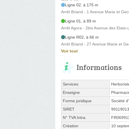
Ligne 02, à 175 m
Arrêt Briand - 1 Avenue Marie et Ge
Ligne 01, à 89 m
Arrêt Agora - 2bis Avenue des Etats-
Ligne R02, à 66 m
Arrêt Briand - 27 Avenue Marie et G
Voir tout
Informations
Services
Herborist
Enseigne
Pharmacie
Forme juridique
Société d'
SIRET
9911901
N° TVA Intra.
FR06991
Création
10 septe