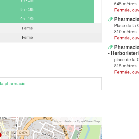
9h - 19h
645 mètres
Fermée, ouv
9h - 19h
Pharmacie
9h - 19h
Place de la
Fermé
810 mètres
Fermée, ouv
Fermé
Pharmacie
- Herborister
place de la
815 mètres
Fermée, ouv
la pharmacie
© contributeurs OpenStreetMap