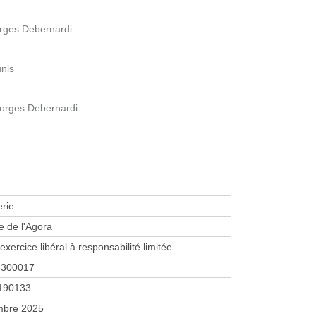
orges Debernardi
unis
eorges Debernardi
erie
 de l'Agora
exercice libéral à responsabilité limitée
3300017
190133
mbre 2025